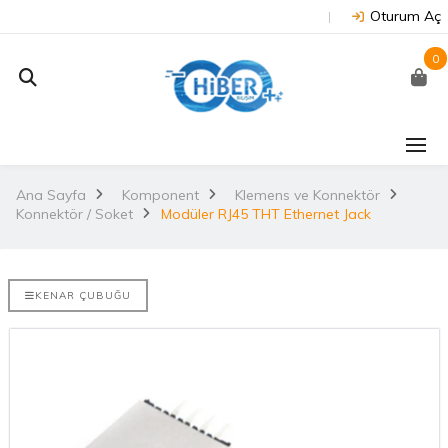
Oturum Aç
0
J202 -
Arduino Due R3 3.3V
NUC
on
(Orijinal)
 NX/TX2..
Ana Sayfa
Komponent
Klemens ve Konnektör
2.
Konnektör / Soket
Modüler RJ45 THT Ethernet Jack
3.530,67TL
TL
NU
Arduino Mega 2560
E-DISCO
Rev3 (Orijinal)
KENAR ÇUBUĞU
it ARM® M4
2.
3.628,99TL
L
NUC
Arduino Uno R3
(Orijinal)
2.
ries
 802.11
i..