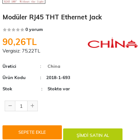
Modüler RJ45 THT Ethernet Jack
0 yorum
90,26TL
Vergisiz:
75,22TL
Üretici
: China
Ürün Kodu
: 2018-1-693
Stok
: Stokta var