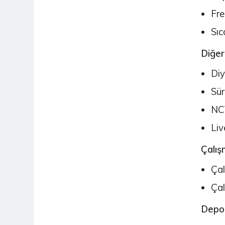
Fr
Sıc
Diğer
Diy
Sür
NC
Liv
Çalış
Çal
Çal
Depol