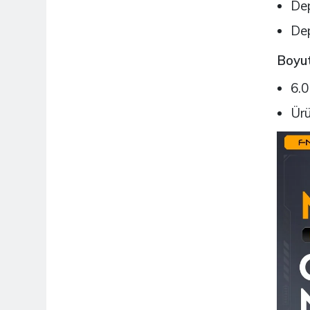
Dep
Dep
Boyut
6.0
Ürü