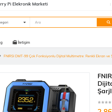
ry Pi Elekronik Marketi
egori
og
İletişim
FNIRSI DMT-99 Çok Fonksiyonlu Dijital Multimetre: Renkli Ekran ve Ş
FNIR
Diji
Şarjl
2.8