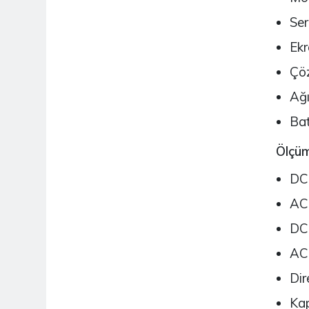
Ser
Ekr
Çöz
Ağı
Bat
Ölçüm
DC 
AC 
DC
AC
Dir
Kap