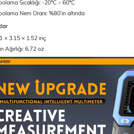
olama Sıcaklığı: -20°C – 60°C
olama Nem Oranı: %80’in altında
lar
1 × 3.15 × 1.52 inç
n Ağırlığı: 6.72 oz