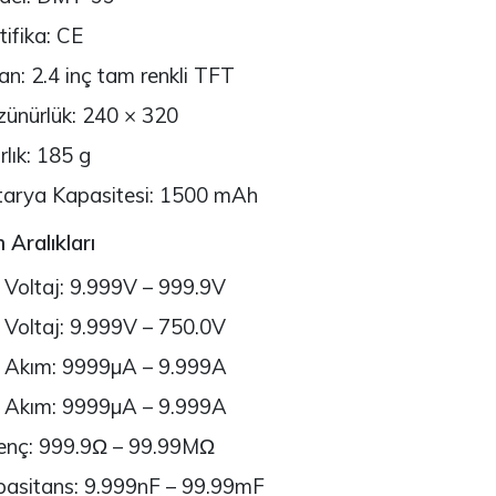
tifika: CE
an: 2.4 inç tam renkli TFT
ünürlük: 240 × 320
rlık: 185 g
arya Kapasitesi: 1500 mAh
 Aralıkları
Voltaj: 9.999V – 999.9V
Voltaj: 9.999V – 750.0V
 Akım: 9999µA – 9.999A
 Akım: 9999µA – 9.999A
enç: 999.9Ω – 99.99MΩ
asitans: 9.999nF – 99.99mF