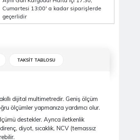
Aynı Gün Kargoda! Hafta içi 17:30,
Cumartesi 13:00' a kadar siparişlerde
geçerlidir
TAKSİT TABLOSU
llı dijital multimetredir. Geniş ölçüm
ğru ölçümler yapmanıza yardımcı olur.
çümü destekler. Ayrıca iletkenlik
 direnç, diyot, sıcaklık, NCV (temassız
ebilir.