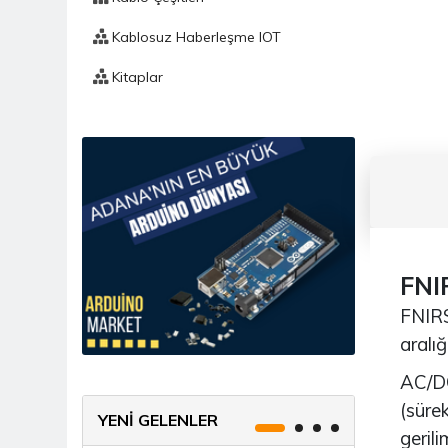
Kablosuz Haberleşme IOT
Kitaplar
Komponent
Mekanik
Ölçü Ve Test Aleti
Prototipleme / Lehimleme
Fnırsı
FNI
FNIRS
Bakır Plaket / PCB
aralı
Breadboard
AC/DC
Delikli Pertinaks
(sürek
YENİ GELENLER
gerili
Havya / İstasyon / Havya Seti