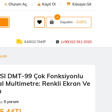
Oturum Aç
Kayıt Ol
Kasaya Git
0
- 0,00TL
Sepetim
(+90)322 911 0320
KARGO TAKİP
arjlı
SI DMT-99 Çok Fonksiyonlu
tal Multimetre: Renkli Ekran Ve
ı
0 yorum
65,44TL