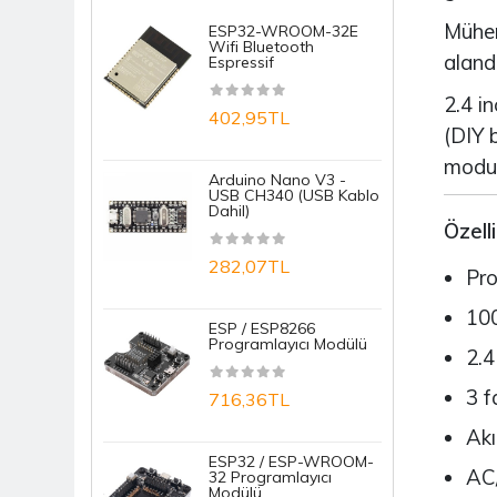
Mühend
ESP32-WROOM-32E
R
Krem / Macun
Wifi Bluetooth
N
aland
Espressif
N
Lehim Ekipmanı
2.4 in
402,95TL
1
PCB Transfer Kagıt / Kalem
(DIY 
modu 
Sensörler
Arduino Nano V3 -
S
USB CH340 (USB Kablo
D
Tekerlek
Dahil)
M
Özelli
282,07TL
1
Pro
100
ESP / ESP8266
E
Programlayıcı Modülü
T
2.4
B
3 f
716,36TL
7
Akı
ESP32 / ESP-WROOM-
AC/
32 Programlayıcı
A
Modülü