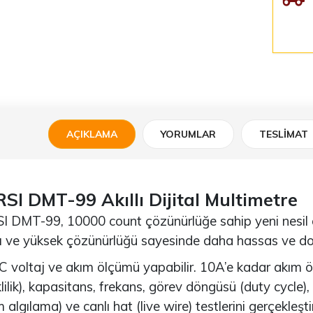
AÇIKLAMA
YORUMLAR
TESLIMAT
RSI DMT-99 Akıllı Dijital Multimetre
I DMT-99, 10000 count çözünürlüğe sahip yeni nesil akı
ğı ve yüksek çözünürlüğü sayesinde daha hassas ve do
 voltaj ve akım ölçümü yapabilir. 10A’e kadar akım öl
lilik), kapasitans, frekans, görev döngüsü (duty cycle),
m algılama) ve canlı hat (live wire) testlerini gerçekleştir