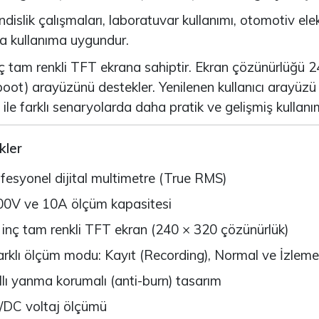
islik çalışmaları, laboratuvar kullanımı, otomotiv elekt
eComputer J202 -
Arduino Due R3 3.3V
VIDIA Jetson
(Orijinal)
a kullanıma uygundur.
ano/Xavier NX/TX2..
3.530,67TL
ç tam renkli TFT ekrana sahiptir. Ekran çözünürlüğü 240 ×
4.002,59TL
boot) arayüzünü destekler. Yenilenen kullanıcı arayüzü 
ile farklı senaryolarda daha pratik ve gelişmiş kullanı
Arduino Mega 2560
TM32F411E-DISCO
Rev3 (Orijinal)
iscovery Kit ARM® M4
CU 32-Bi..
kler
3.628,99TL
.498,18TL
fesyonel dijital multimetre (True RMS)
Arduino Uno R3
(Orijinal)
0V ve 10A ölçüm kapasitesi
SP32-S2 Series
ransceiver; 802.11
 inç tam renkli TFT ekran (240 × 320 çözünürlük)
/g/n Evaluati..
1.884,20TL
arklı ölçüm modu: Kayıt (Recording), Normal ve İzleme
45,01TL
STM32F103C6T6
llı yanma korumalı (anti-burn) tasarım
Geliştirme Kartı
DC voltaj ölçümü
rduino Portenta X8