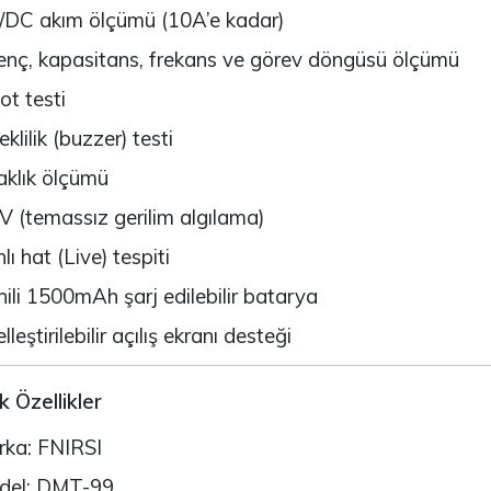
161,18TL
DC akım ölçümü (10A’e kadar)
8.211,23TL
enç, kapasitans, frekans ve görev döngüsü ölçümü
NUCLEO-F756ZG
ot testi
rduino Nicla Vision
2.327,45TL
eklilik (buzzer) testi
0.108,46TL
aklık ölçümü
NUCLEO-L4R5ZI
rduino Opla IoT Kit
 (temassız gerilim algılama)
2.105,02TL
lı hat (Live) tespiti
2.739,73TL
ili 1500mAh şarj edilebilir batarya
lleştirilebilir açılış ekranı desteği
k Özellikler
ka: FNIRSI
del: DMT-99