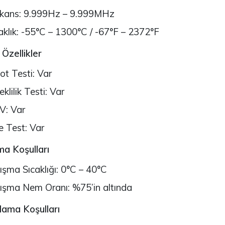
ekans: 9.999Hz – 9.999MHz
aklık: -55°C – 1300°C / -67°F – 2372°F
 Özellikler
ot Testi: Var
eklilik Testi: Var
V: Var
e Test: Var
ma Koşulları
ışma Sıcaklığı: 0°C – 40°C
ışma Nem Oranı: %75’in altında
ama Koşulları