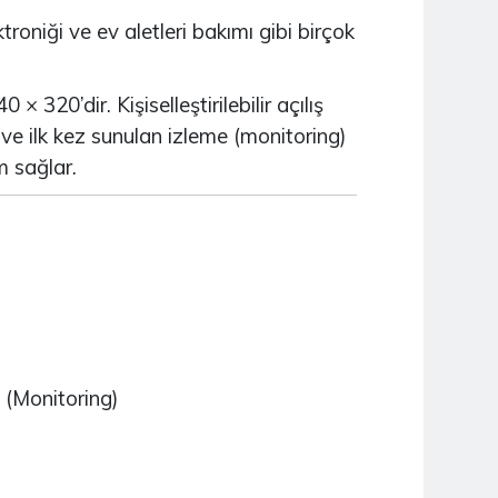
roniği ve ev aletleri bakımı gibi birçok
NUCLEO-H745ZI-Q
2.790,04TL
 320’dir. Kişiselleştirilebilir açılış
ve ilk kez sunulan izleme (monitoring)
NUCLEO-H7A3ZI-Q
m sağlar.
2.939,94TL
NUCLEO-U575ZI-Q
2.449,14TL
NUCLEO-H743ZI2
 (Monitoring)
2.806,96TL