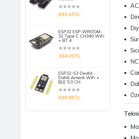
AC/
1
895,45TL
Dir
Diy
A
ESP32 ESP-WROOM-
32 Type C CH340 WiFi
Sür
+ BT 4
1
Sıc
394,00TL
A
NCV
Can
ESP32-S3 DevKit -
1
Dahili Antenli WiFi +
BLE 5.0 CH..
Dah
Öze
699,95TL
Tekni
Mar
Mo