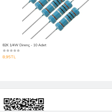
82K 1/4W Direnç - 10 Adet
8,95TL