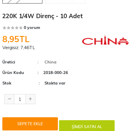
220K 1/4W Direnç - 10 Adet
0 yorum
8,95TL
Vergisiz:
7,46TL
Üretici
: China
Ürün Kodu
: 2018-000-26
Stok
: Stokta var