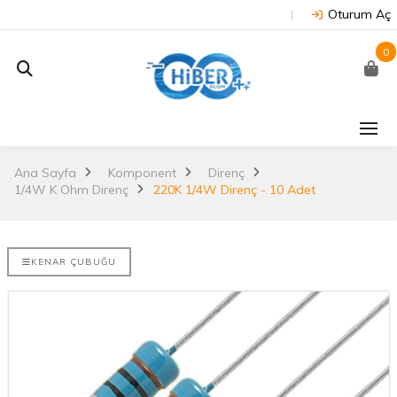
Oturum Aç
0
J202 -
Arduino Due R3 3.3V
NUC
on
(Orijinal)
 NX/TX2..
Ana Sayfa
Komponent
Direnç
2.
1/4W K Ohm Direnç
3.530,67TL
220K 1/4W Direnç - 10 Adet
TL
NU
Arduino Mega 2560
E-DISCO
Rev3 (Orijinal)
KENAR ÇUBUĞU
it ARM® M4
2.
3.628,99TL
L
NUC
Arduino Uno R3
(Orijinal)
2.
ries
 802.11
i..