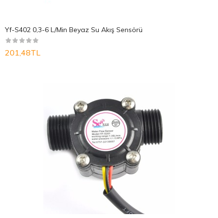
Yf-S402 0,3-6 L/Min Beyaz Su Akış Sensörü
201,48TL