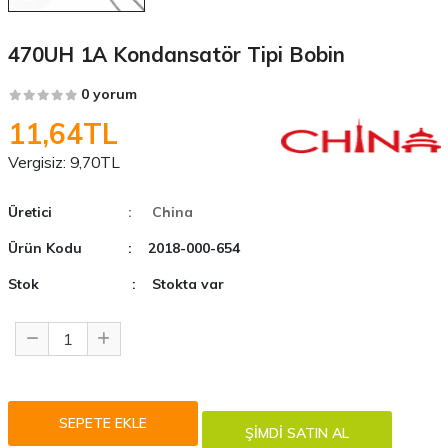
470UH 1A Kondansatör Tipi Bobin
0 yorum
11,64TL
Vergisiz:
9,70TL
Üretici
: China
Ürün Kodu
: 2018-000-654
Stok
: Stokta var