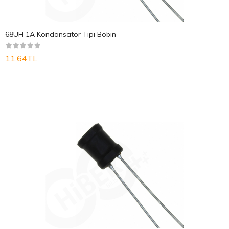
68UH 1A Kondansatör Tipi Bobin
11,64TL