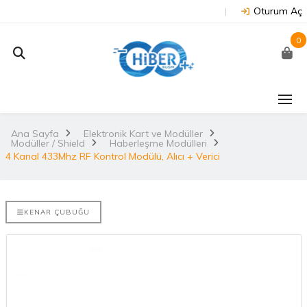
Oturum Aç
0
J202 -
Arduino Due R3 3.3V
NUC
on
(Orijinal)
 NX/TX2..
Ana Sayfa
Elektronik Kart ve Modüller
2.
Modüller / Shield
Haberleşme Modülleri
3.530,67TL
TL
4 Kanal 433Mhz RF Kontrol Modülü, Alıcı + Verici
NU
Arduino Mega 2560
E-DISCO
Rev3 (Orijinal)
it ARM® M4
2.
KENAR ÇUBUĞU
3.628,99TL
L
NUC
Arduino Uno R3
(Orijinal)
2.
ries
 802.11
i..