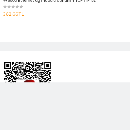
W5500 Ethernet ağ modülü donanım TCP / IP 51
362,66TL
BİLGİLENDRME