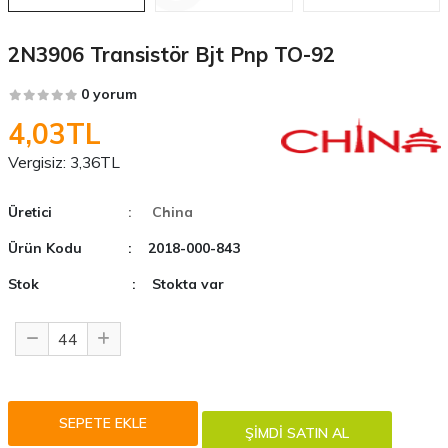
2N3906 Transistör Bjt Pnp TO-92
0 yorum
4,03TL
Vergisiz:
3,36TL
Üretici
: China
Ürün Kodu
: 2018-000-843
Stok
: Stokta var