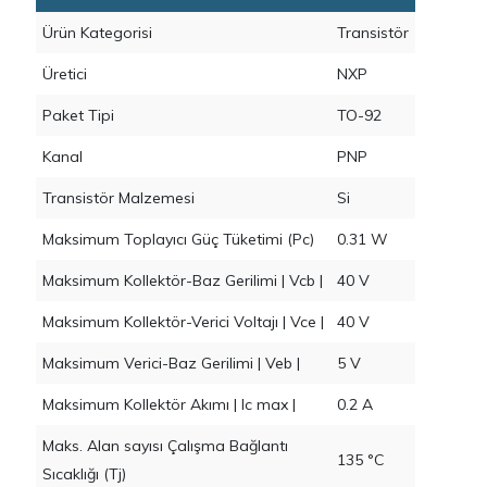
Ürün Kategorisi
Transistör
Üretici
NXP
Paket Tipi
TO-92
Kanal
PNP
Transistör Malzemesi
Si
Maksimum Toplayıcı Güç Tüketimi (Pc)
0.31 W
Maksimum Kollektör-Baz Gerilimi | Vcb |
40 V
Maksimum Kollektör-Verici Voltajı | Vce |
40 V
Maksimum Verici-Baz Gerilimi | Veb |
5 V
Maksimum Kollektör Akımı | Ic max |
0.2 A
Maks. Alan sayısı Çalışma Bağlantı
135 °C
Sıcaklığı (Tj)