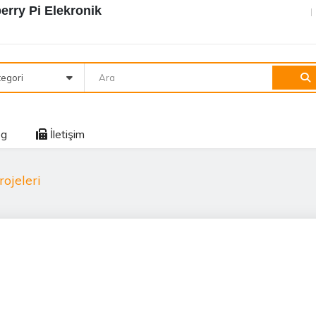
rry Pi Elekronik
egori
og
İletişim
ojeleri