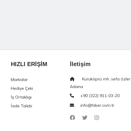
HIZLI ERİŞİM
İletişim
Kuruköprü mh. sefa özler
Markalar
Adana
Hediye Çeki
+90 (322) 911-03-20
İş Ortaklıgı
info@hiber.com.tr
İade Talebi