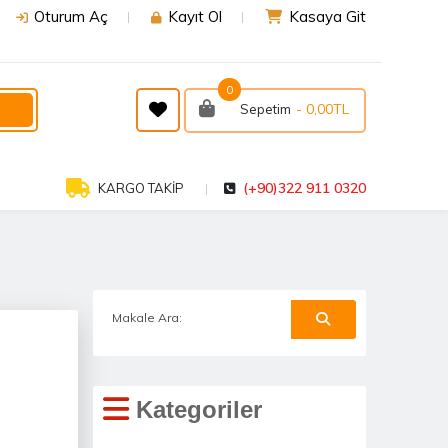
Oturum Aç
Kayıt Ol
Kasaya Git
0
- 0,00TL
Sepetim
(+90)322 911 0320
KARGO TAKİP
Kategoriler