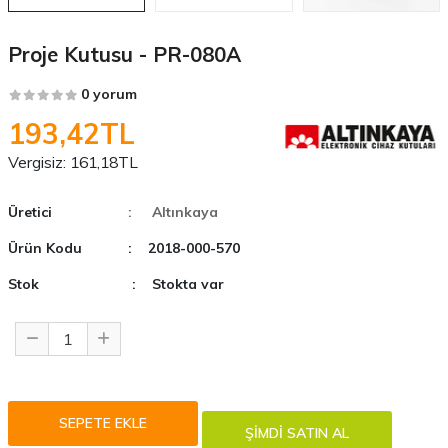
Proje Kutusu - PR-080A
0 yorum
193,42TL
Vergisiz:
161,18TL
Üretici
: Altınkaya
Ürün Kodu
: 2018-000-570
Stok
: Stokta var