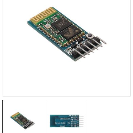
1.884,20TL
NUC
STM32F103C6T6
2.
Geliştirme Kartı
tenta X8
161,18TL
NU
TL
3.
NUCLEO-F756ZG
a Vision
2.327,45TL
X-
TL
2.
NUCLEO-L4R5ZI
 IoT Kit
2.105,02TL
TL