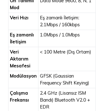
Ön Tanımlı
Data Mode 9600, 8, N, 1
Mod
Veri Hızı
Eş zamanlı İletişim:
2.1Mbps / 160kbps
Eş zamanlı
1.0Mbps / 1.0Mbps
İletişim
Veri
< 100 Metre (Dış Ortam)
Aktarım
Mesafesi
Modülasyon
GFSK (Gaussian
Frequency Shift Keying)
Çalışma
2.4 GHz (Lisansız ISM
Frekansı
Bandı) Bluetooth V2.0 +
EDR