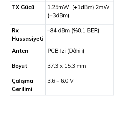
TX Gücü
1.25mW (+1dBm) 2mW
(+3dBm)
Rx
–84 dBm (%0.1 BER)
Hassasiyeti
Anten
PCB İzi (Dâhili)
Boyut
37.3 x 15.3 mm
Çalışma
3.6 – 6.0 V
Gerilimi