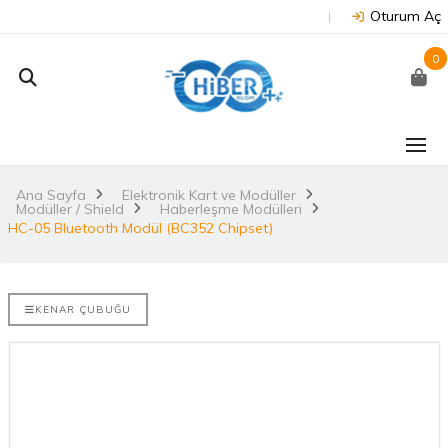
Oturum Aç
0
J202 -
Arduino Due R3 3.3V
NUC
on
(Orijinal)
 NX/TX2..
Ana Sayfa
Elektronik Kart ve Modüller
2.
Modüller / Shield
Haberleşme Modülleri
3.530,67TL
TL
HC-05 Bluetooth Modül (BC352 Chipset)
NU
Arduino Mega 2560
E-DISCO
Rev3 (Orijinal)
it ARM® M4
2.
KENAR ÇUBUĞU
3.628,99TL
L
NUC
Arduino Uno R3
(Orijinal)
2.
ries
 802.11
i..