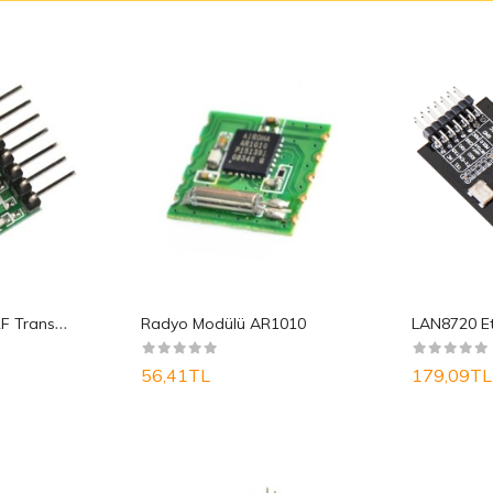
T
X118SA-4 ASK RF Transmitter Modul
Radyo Modülü AR1010
56,41TL
179,09TL