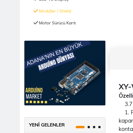
Modüller / Shield
Motor Sürücü Kartı
Nem Nozulü (mist Maker)
Programlayıcı Çeşitleri
Röle/MOSFET Kartları
Voltaj Regülatör Kartı
Güç Kaynağı - Batarya
XY-
Hobi Mini Motor
Özelli
3.7 v
Kablo Çeşitleri
1. Pi
Kablosuz Haberleşme IOT
kapan
YENİ GELENLER
kontağ
Kitaplar