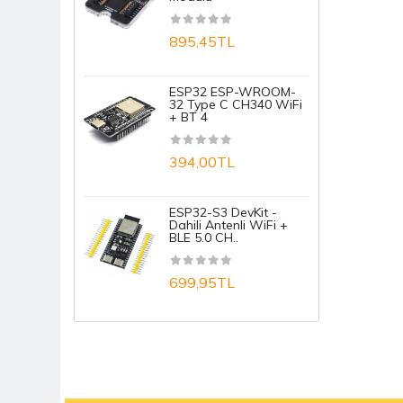
1
895,45TL
A
ESP32 ESP-WROOM-
32 Type C CH340 WiFi
+ BT 4
1
394,00TL
A
ESP32-S3 DevKit -
1
Dahili Antenli WiFi +
BLE 5.0 CH..
699,95TL