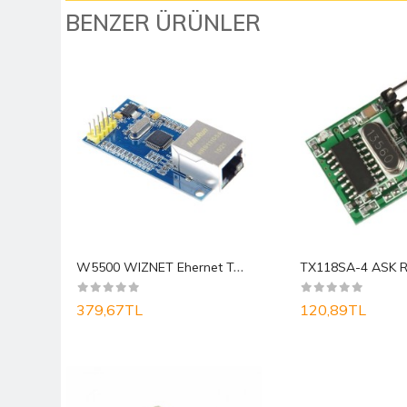
BENZER ÜRÜNLER
4
33 MHz 4 Kanal Kablosuz Kumanda Alıcı Modülü�..
W
5500 WIZNET Ehernet TCP / IP Modül
379,67TL
120,89TL