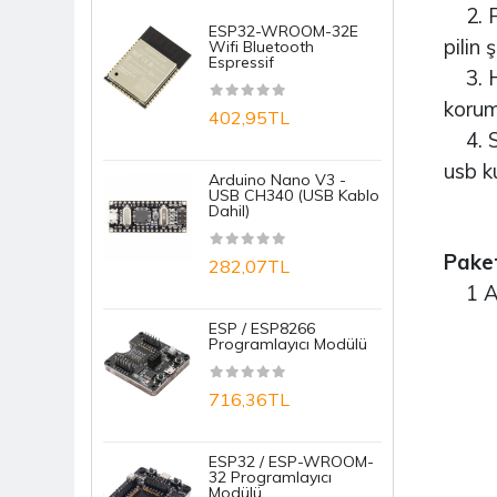
2. Pil
ESP32-WROOM-32E
R
Komponent
pilin 
Wifi Bluetooth
N
Espressif
N
3. Hi
Mekanik
koruma
402,95TL
1
Ölçü Ve Test Aleti
4. Se
Prototipleme / Lehimleme
usb ku
Arduino Nano V3 -
S
USB CH340 (USB Kablo
D
Sensörler
Dahil)
M
Tekerlek
Paket
282,07TL
1
1 Ad
ESP / ESP8266
E
Programlayıcı Modülü
T
B
716,36TL
7
ESP32 / ESP-WROOM-
32 Programlayıcı
A
Modülü