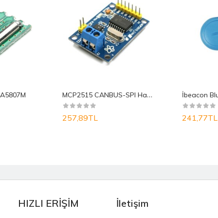
M
CP2515 CANBUS-SPI Haberleşme Modülü
DA5807M
257,89TL
241,77TL
HIZLI ERİŞİM
İletişim