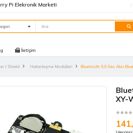
ry Pi Elekronik Marketi
egori
og
İletişim
er / Shield
Haberleşme Modülleri
Bluetooth 5.0 Ses Alıcı B
Blue
XY-
141
Vergisi