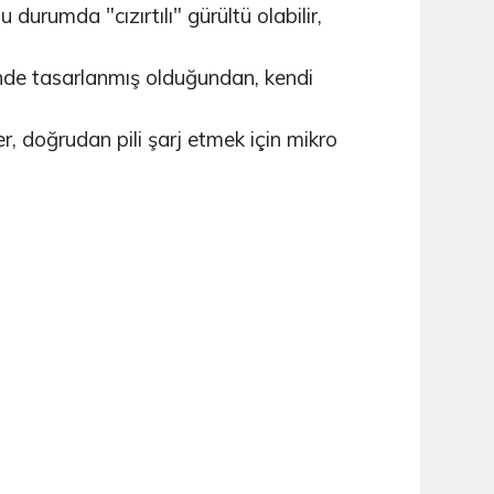
durumda "cızırtılı" gürültü olabilir,
NUCLEO-H745ZI-Q
inde tasarlanmış olduğundan, kendi
2.790,04TL
r, doğrudan pili şarj etmek için mikro
NUCLEO-H7A3ZI-Q
2.939,94TL
NUCLEO-U575ZI-Q
2.449,14TL
NUCLEO-H743ZI2
2.806,96TL