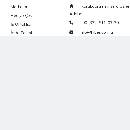
Kuruköprü mh. sefa özler
Markalar
Adana
Hediye Çeki
+90 (322) 911-03-20
İş Ortaklıgı
info@hiber.com.tr
İade Talebi