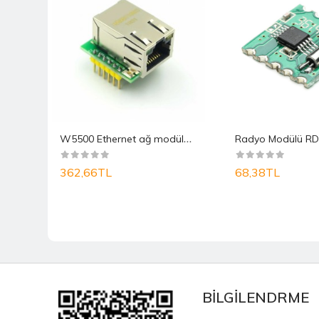
4
33 MHz 4 Kanal Kablosuz Kumanda Alıcı Modülü ..
W
5500 Ethernet ağ modülü donanım TCP / IP 51
Radyo Modülü R
362,66TL
68,38TL
BİLGİLENDRME