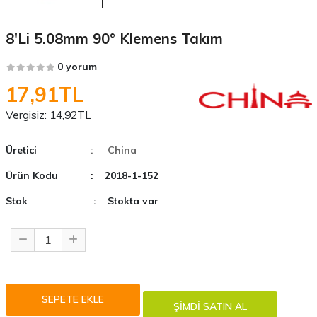
8'li 5.08mm 90° Klemens Takım
0 yorum
17,91TL
Vergisiz:
14,92TL
Üretici
: China
Ürün Kodu
: 2018-1-152
Stok
: Stokta var